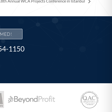
18th Annual WCA Projects Conference in Istanbul
RMED!
554-1150