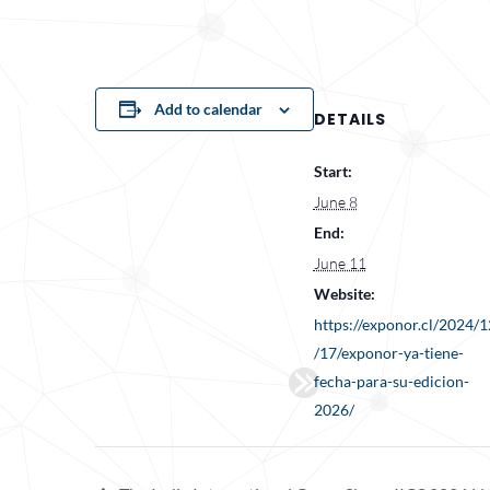
Add to calendar
DETAILS
Start:
June 8
End:
June 11
Website:
https://exponor.cl/2024/1
/17/exponor-ya-tiene-
fecha-para-su-edicion-
2026/