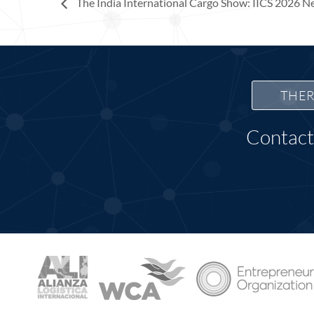
The India International Cargo Show: IICS 2026 N
THER
Contact 