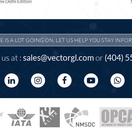
ew Delhi Edition
E IS A LOT GOING ON, LET US HELP YOU STAY INFO
us at :
sales@vectorgl.com
or
(404) 